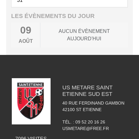
31
LES ÉVÈNEMENTS DU JOUR
09
AUCUN ÉVÈNEMENT
AUJOURD'HUI
AOÛT
US METARE SAINT
ETIENNE SUD EST
40 RUE FERDINAND GAMBON
42100
ST ETIENNE
TÉL. :
09 52 20 16 26
USMETARE@FREE.FR
7096
VISITES